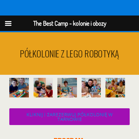
The Best Camp - kolonie i obozy
The Best Camp - kolonie i obozy
PÓŁKOLONIE Z LEGO ROBOTYKĄ
KLIKNIJ I ZAREZERWUJ PÓŁKOLONIĘ W
TARNOWIE